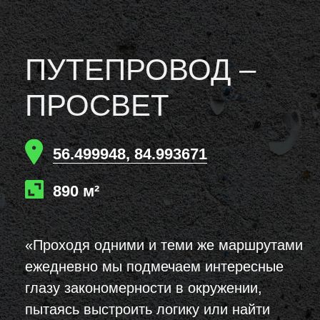
ПУТЕПРОВОД –
ПРОСВЕТ
56.499948, 84.993671
890 м²
«Проходя одними и теми же маршрутами
ежедневно мы подмечаем интересные
глазу закономерности в окружении,
пытаясь выстроить логику или найти
тайные знаки.
Формы и цвета наблюдательный зритель
может сложить в слова «просвет»
и «путепровод», как скрытое послание
для тех, кто готов видеть и чувствовать